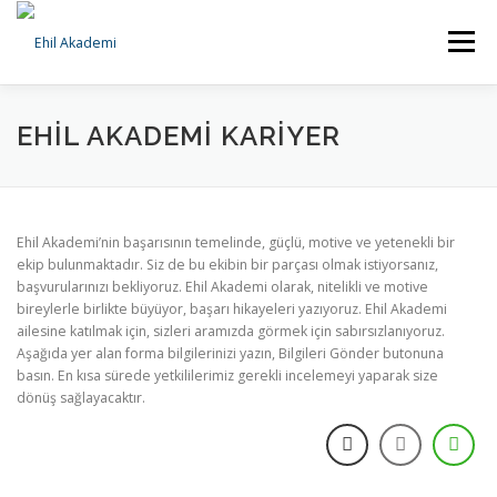
İçeriğe
geç
Menü
ANA SAYFA
KURUMSAL
HİZMETLERİMİZ
EHIL AKADEMI KARIYER
BILGI BANKASI
İLETIŞIM
Ehil Akademi’nin başarısının temelinde, güçlü, motive ve yetenekli bir
ekip bulunmaktadır. Siz de bu ekibin bir parçası olmak istiyorsanız,
başvurularınızı bekliyoruz. Ehil Akademi olarak, nitelikli ve motive
bireylerle birlikte büyüyor, başarı hikayeleri yazıyoruz. Ehil Akademi
ailesine katılmak için, sizleri aramızda görmek için sabırsızlanıyoruz.
Aşağıda yer alan forma bilgilerinizi yazın, Bilgileri Gönder butonuna
basın. En kısa sürede yetkililerimiz gerekli incelemeyi yaparak size
dönüş sağlayacaktır.