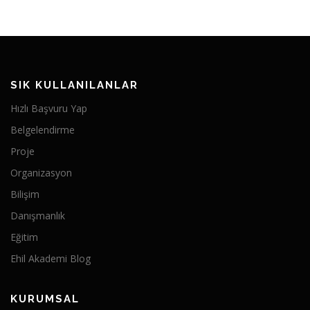
SIK KULLANILANLAR
Hızlı Başvuru Yap
Belgelendirme
Proje
Organizasyon
Bilişim
Danışmanlık
Eğitim
Ehil Akademi Blog
KURUMSAL