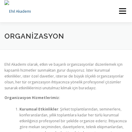
İçeriğe
geç
Menü
ANA SAYFA
KURUMSAL
HİZMETLERİMİZ
ORGANIZASYON
BILGI BANKASI
İLETIŞIM
Ehil Akademi olarak, etkin ve başarılı organizasyonlar düzenlemek için
kapsamlı hizmetler sunmaktan gurur duyuyoruz. İster kurumsal
etkinlikler, ister özel davetler, isterse de büyük ölçekli organizasyonlar
olsun, her tür organizasyon ihtiyacınıza yönelik profesyonel çözümler
sunarak etkinliklerinizi unutulmaz kılmak için buradayız.
Organizasyon Hizmetlerimiz:
Kurumsal Etkinlikler
: Şirket toplantılarından, seminerlere,
konferanslardan, yıllık toplantılara kadar her türlü kurumsal
etkinliğinizi profesyonel bir şekilde organize ederiz. İhtiyacınıza
göre mekan seçiminden, davetiyelere, teknik ekipmanlardan,