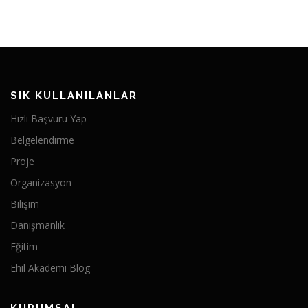
SIK KULLANILANLAR
Hızlı Başvuru Yap
Belgelendirme
Proje
Organizasyon
Bilişim
Danışmanlık
Eğitim
Ehil Akademi Blog