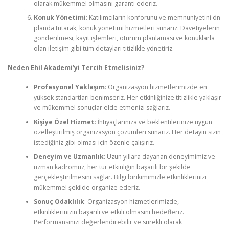
olarak mükemmel olmasını garanti ederiz.
Konuk Yönetimi
: Katılımcıların konforunu ve memnuniyetini ön
planda tutarak, konuk yönetimi hizmetleri sunarız. Davetiyelerin
gönderilmesi, kayıt işlemleri, oturum planlaması ve konuklarla
olan iletişim gibi tüm detayları titizlikle yönetiriz.
Neden Ehil Akademi’yi Tercih Etmelisiniz?
Profesyonel Yaklaşım
: Organizasyon hizmetlerimizde en
yüksek standartları benimseriz. Her etkinliğinize titizlikle yaklaşır
ve mükemmel sonuçlar elde etmenizi sağlarız.
Kişiye Özel Hizmet
: İhtiyaçlarınıza ve beklentilerinize uygun
özelleştirilmiş organizasyon çözümleri sunarız. Her detayın sizin
istediğiniz gibi olması için özenle çalışırız.
Deneyim ve Uzmanlık
: Uzun yıllara dayanan deneyimimiz ve
uzman kadromuz, her tür etkinliğin başarılı bir şekilde
gerçekleştirilmesini sağlar. Bilgi birikimimizle etkinliklerinizi
mükemmel şekilde organize ederiz.
Sonuç Odaklılık
: Organizasyon hizmetlerimizde,
etkinliklerinizin başarılı ve etkili olmasını hedefleriz.
Performansınızı değerlendirebilir ve sürekli olarak