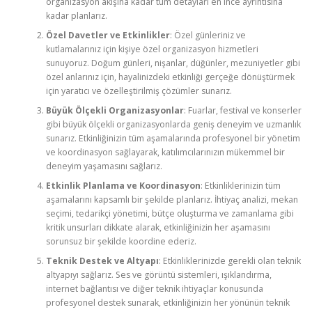
organizasyon akışına kadar tüm detayları en ince ayrıntısına
kadar planlarız.
Özel Davetler ve Etkinlikler
: Özel günleriniz ve
kutlamalarınız için kişiye özel organizasyon hizmetleri
sunuyoruz. Doğum günleri, nişanlar, düğünler, mezuniyetler gibi
özel anlarınız için, hayalinizdeki etkinliği gerçeğe dönüştürmek
için yaratıcı ve özelleştirilmiş çözümler sunarız.
Büyük Ölçekli Organizasyonlar
: Fuarlar, festival ve konserler
gibi büyük ölçekli organizasyonlarda geniş deneyim ve uzmanlık
sunarız. Etkinliğinizin tüm aşamalarında profesyonel bir yönetim
ve koordinasyon sağlayarak, katılımcılarınızın mükemmel bir
deneyim yaşamasını sağlarız.
Etkinlik Planlama ve Koordinasyon
: Etkinliklerinizin tüm
aşamalarını kapsamlı bir şekilde planlarız. İhtiyaç analizi, mekan
seçimi, tedarikçi yönetimi, bütçe oluşturma ve zamanlama gibi
kritik unsurları dikkate alarak, etkinliğinizin her aşamasını
sorunsuz bir şekilde koordine ederiz.
Teknik Destek ve Altyapı
: Etkinliklerinizde gerekli olan teknik
altyapıyı sağlarız. Ses ve görüntü sistemleri, ışıklandırma,
internet bağlantısı ve diğer teknik ihtiyaçlar konusunda
profesyonel destek sunarak, etkinliğinizin her yönünün teknik