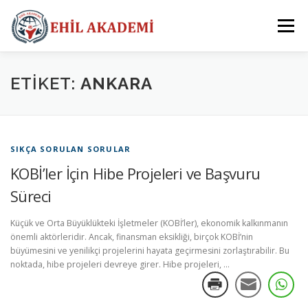
İçeriğe
geç
Menü
ANA SAYFA
KURUMSAL
HİZMETLERİMİZ
ETIKET:
ANKARA
BILGI BANKASI
İLETIŞIM
SIKÇA SORULAN SORULAR
KOBİ’ler İçin Hibe Projeleri ve Başvuru
Süreci
Küçük ve Orta Büyüklükteki İşletmeler (KOBİ’ler), ekonomik kalkınmanın
önemli aktörleridir. Ancak, finansman eksikliği, birçok KOBİ’nin
büyümesini ve yenilikçi projelerini hayata geçirmesini zorlaştırabilir. Bu
noktada, hibe projeleri devreye girer. Hibe projeleri, …