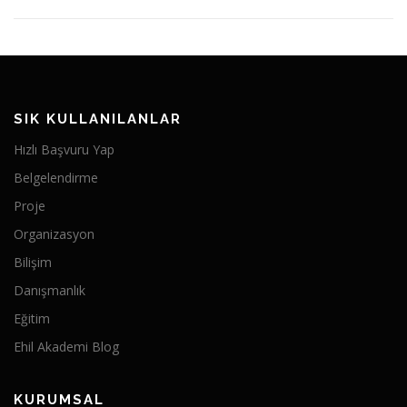
SIK KULLANILANLAR
Hızlı Başvuru Yap
Belgelendirme
Proje
Organizasyon
Bilişim
Danışmanlık
Eğitim
Ehil Akademi Blog
KURUMSAL