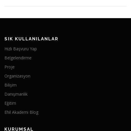
SIK KULLANILANLAR
Hızlı Başvuru Yap
Belgelendirme
Proje
Organizasyon
Bilişim
Danışmanlık
Eğitim
Ehil Akademi Blog
KURUMSAL