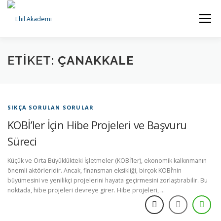
İçeriğe
geç
Menü
ANA SAYFA
KURUMSAL
HİZMETLERİMİZ
ETIKET:
ÇANAKKALE
BILGI BANKASI
İLETIŞIM
SIKÇA SORULAN SORULAR
KOBİ’ler İçin Hibe Projeleri ve Başvuru
Süreci
Küçük ve Orta Büyüklükteki İşletmeler (KOBİ’ler), ekonomik kalkınmanın
önemli aktörleridir. Ancak, finansman eksikliği, birçok KOBİ’nin
büyümesini ve yenilikçi projelerini hayata geçirmesini zorlaştırabilir. Bu
noktada, hibe projeleri devreye girer. Hibe projeleri, …