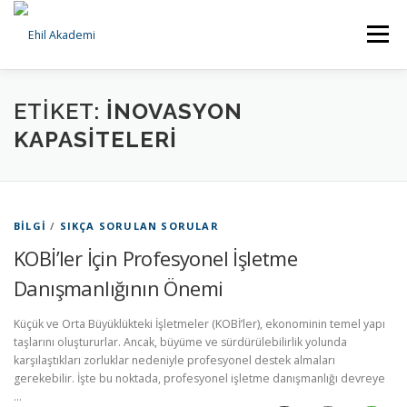
İçeriğe
geç
Menü
ANA SAYFA
KURUMSAL
HİZMETLERİMİZ
ETIKET:
INOVASYON
KAPASITELERI
BILGI BANKASI
İLETIŞIM
BILGI
/
SIKÇA SORULAN SORULAR
KOBİ’ler İçin Profesyonel İşletme
Danışmanlığının Önemi
Küçük ve Orta Büyüklükteki İşletmeler (KOBİ’ler), ekonominin temel yapı
taşlarını oluştururlar. Ancak, büyüme ve sürdürülebilirlik yolunda
karşılaştıkları zorluklar nedeniyle profesyonel destek almaları
gerekebilir. İşte bu noktada, profesyonel işletme danışmanlığı devreye
…