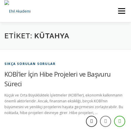
İçeriğe
geç
Menü
ANA SAYFA
KURUMSAL
HİZMETLERİMİZ
ETIKET:
KÜTAHYA
BILGI BANKASI
İLETIŞIM
SIKÇA SORULAN SORULAR
KOBİ’ler İçin Hibe Projeleri ve Başvuru
Süreci
Küçük ve Orta Büyüklükteki İşletmeler (KOBİ’ler), ekonomik kalkınmanın
önemli aktörleridir. Ancak, finansman eksikliği, birçok KOBİ’nin
büyümesini ve yenilikçi projelerini hayata geçirmesini zorlaştırabilir. Bu
noktada, hibe projeleri devreye girer. Hibe projeleri, …