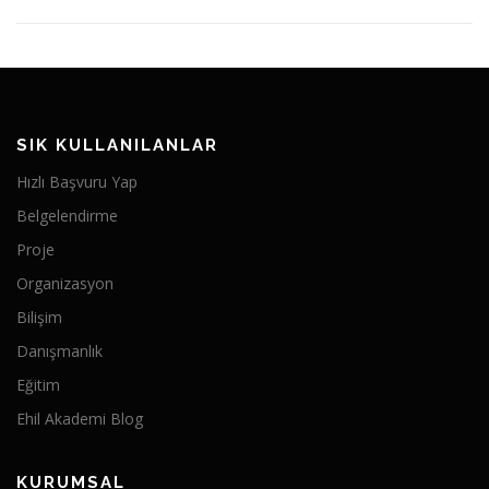
SIK KULLANILANLAR
Hızlı Başvuru Yap
Belgelendirme
Proje
Organizasyon
Bilişim
Danışmanlık
Eğitim
Ehil Akademi Blog
KURUMSAL