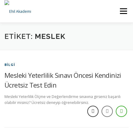
İçeriğe
geç
Menü
ANA SAYFA
KURUMSAL
HİZMETLERİMİZ
ETIKET:
MESLEK
BILGI BANKASI
İLETIŞIM
BILGI
Mesleki Yeterlilik Sınavı Öncesi Kendinizi
Ücretsiz Test Edin
Mesleki Yeterlilik Ölçme ve Değerlendirme sınavına girseniz başarılı
olabilir misiniz? Ücretsiz deneyip öğrenebilirsiniz.