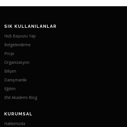
SIK KULLANILANLAR
Hızlı Başvuru Yap
Belgelendirme
Proje
Organizasyon
Bilişim
Danışmanlık
Eğitim
Ehil Akademi Blog
KURUMSAL
Hakkımızda