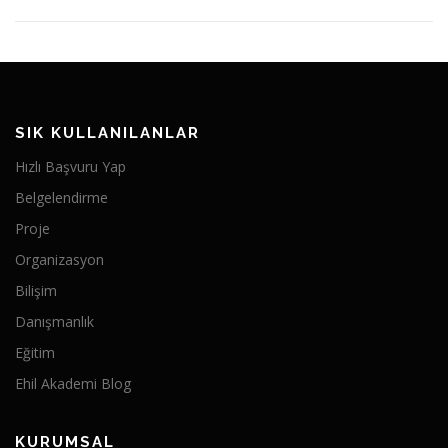
SIK KULLANILANLAR
Hızlı Başvuru Yap
Belgelendirme
Proje
Organizasyon
Bilişim
Danışmanlık
Eğitim
Ehil Akademi Blog
KURUMSAL