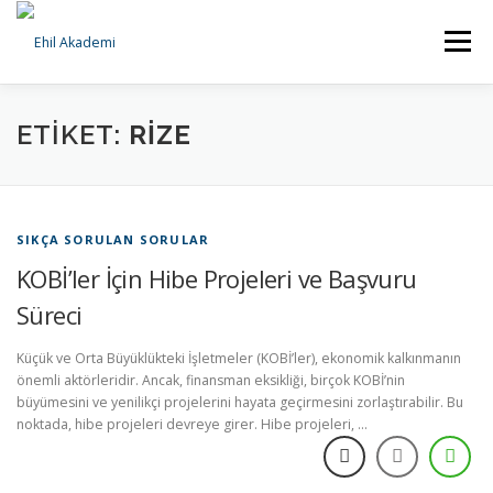
İçeriğe
geç
Menü
ANA SAYFA
KURUMSAL
HİZMETLERİMİZ
ETIKET:
RIZE
BILGI BANKASI
İLETIŞIM
SIKÇA SORULAN SORULAR
KOBİ’ler İçin Hibe Projeleri ve Başvuru
Süreci
Küçük ve Orta Büyüklükteki İşletmeler (KOBİ’ler), ekonomik kalkınmanın
önemli aktörleridir. Ancak, finansman eksikliği, birçok KOBİ’nin
büyümesini ve yenilikçi projelerini hayata geçirmesini zorlaştırabilir. Bu
noktada, hibe projeleri devreye girer. Hibe projeleri, …