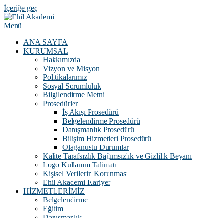
İçeriğe geç
Menü
ANA SAYFA
KURUMSAL
Hakkımızda
Vizyon ve Misyon
Politikalarımız
Sosyal Sorumluluk
Bilgilendirme Metni
Prosedürler
İş Akışı Prosedürü
Belgelendirme Prosedürü
Danışmanlık Prosedürü
Bilişim Hizmetleri Prosedürü
Olağanüstü Durumlar
Kalite Tarafsızlık Bağımsızlık ve Gizlilik Beyanı
Logo Kullanım Talimatı
Kişisel Verilerin Korunması
Ehil Akademi Kariyer
HİZMETLERİMİZ
Belgelendirme
Eğitim
Danışmanlık