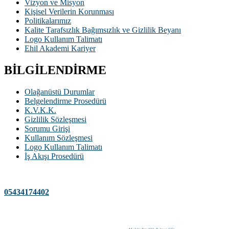
Vizyon ve Misyon
Kişisel Verilerin Korunması
Politikalarımız
Kalite Tarafsızlık Bağımsızlık ve Gizlilik Beyanı
Logo Kullanım Talimatı
Ehil Akademi Kariyer
BİLGİLENDİRME
Olağanüstü Durumlar
Belgelendirme Prosedürü
K.V.K.K.
Gizlilik Sözleşmesi
Sorumu Girişi
Kullanım Sözleşmesi
Logo Kullanım Talimatı
İş Akışı Prosedürü
İLETİŞİM
Telefon
05434174402
E-Posta
bilgi@ehilakademi.com.tr