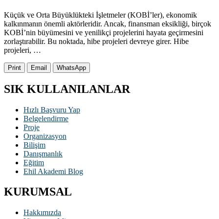
Küçük ve Orta Büyüklükteki İşletmeler (KOBİ’ler), ekonomik
kalkınmanın önemli aktörleridir. Ancak, finansman eksikliği, birçok
KOBİ’nin büyümesini ve yenilikçi projelerini hayata geçirmesini
zorlaştırabilir. Bu noktada, hibe projeleri devreye girer. Hibe
projeleri, …
Print
Email
WhatsApp
SIK KULLANILANLAR
Hızlı Başvuru Yap
Belgelendirme
Proje
Organizasyon
Bilişim
Danışmanlık
Eğitim
Ehil Akademi Blog
KURUMSAL
Hakkımızda