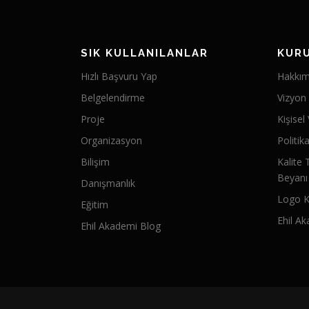
SIK KULLANILANLAR
KUR
Hızlı Başvuru Yap
Hakkım
Belgelendirme
Vizyon
Proje
Kişisel
Organizasyon
Politik
Bilişim
Kalite 
Beyanı
Danışmanlık
Logo K
Eğitim
Ehil Ak
Ehil Akademi Blog