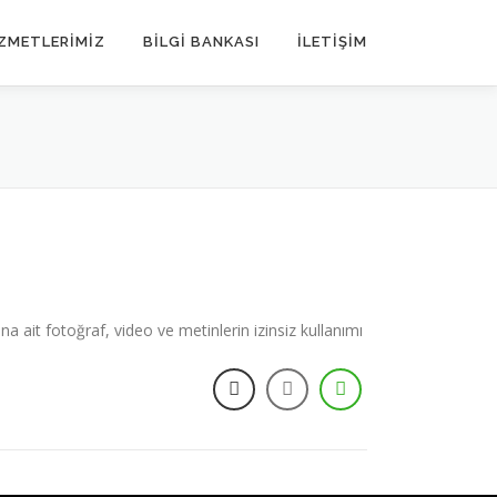
ZMETLERİMİZ
BILGI BANKASI
İLETIŞIM
a ait fotoğraf, video ve metinlerin izinsiz kullanımı