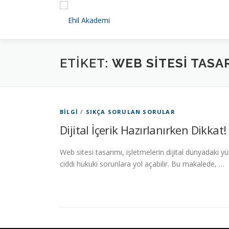
İçeriğe
geç
ETIKET:
WEB SITESI TASA
BILGI
/
SIKÇA SORULAN SORULAR
Dijital İçerik Hazırlanırken Dikkat!
Web sitesi tasarımı, işletmelerin dijital dünyadaki y
ciddi hukuki sorunlara yol açabilir. Bu makalede, …