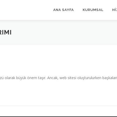
ANA SAYFA
KURUMSAL
Hİ
RIMI
üzü olarak büyük önem taşır. Ancak, web sitesi oluşturulurken başkaların