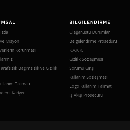
UMSAL
BİLGİLENDİRME
ızda
Olağanüstü Durumlar
 ve Misyon
Belgelendirme Prosedürü
 Verilerin Korunması
K.V.K.K.
alarımız
Gizlilik Sözleşmesi
Tarafsızlık Bağımsızlık ve Gizlilik
Sorumu Girişi
Kullanım Sözleşmesi
ullanım Talimatı
Logo Kullanım Talimatı
ademi Kariyer
İş Akışı Prosedürü