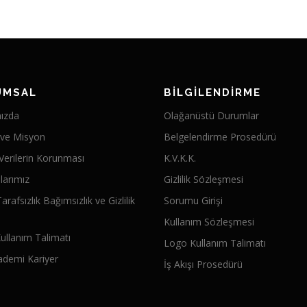
UMSAL
BİLGİLENDİRME
ızda
Olağanüstü Durumlar
 ve Misyon
Belgelendirme Prosedürü
 Verilerin Korunması
K.V.K.K.
alarımız
Gizlilik Sözleşmesi
Tarafsızlık Bağımsızlık ve Gizlilik
Sorumu Girişi
Kullanım Sözleşmesi
ullanım Talimatı
Logo Kullanım Talimatı
ademi Kariyer
İş Akışı Prosedürü