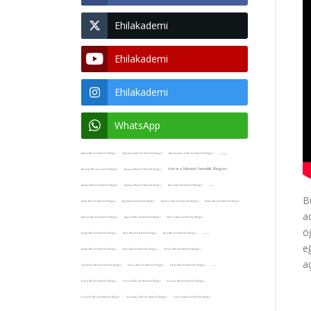
Ehilakademi
Ehilakademi
Ehilakademi
WhatsApp
Adana Mesleki Yeterlilik Belgesi
Adıyaman Mesleki Yeterlilik Belgesi
Afyonkarahisar Mesleki Yeterlilik Belgesi
Akdağmadeni
Ankara Mesleki Yeterlilik Belgesi
Aksaray Mesleki eterlilik Belgesi
Amasya Mesleki Yeterlilik Belgesi
Antalya Mesleki Yeterlilik Belgesi
Ardahan Mesleki Yeterlilik Belgesi
Artvin Mesleki Yeterlilik Belgesi
Aydıncık
B
Aydın Mesleki Yeterlilik Belgesi
Ağrı Mesleki Yeterlilik Belgesi
Balıkesir Mesleki Yeterlilik Belgesi
Bartın Mesleki Yeterlilik Belgesi
a
Batman Mesleki Yeterlilik Belgesi
Bayburt Mesleki Yeterlilik Belgesi
Bilecik Mesleki Yeterlilik Belgesi
ö
Bingöl Mesleki Yeterlilik Belgesi
Bitlis Mesleki Yeterlilik Belgesi
Bolu Mesleki Yeterlilik Belgesi
Boğazlıyan
e
Burdur Mesleki Yeterlilik Belgesi
Bursa Mesleki Yeterlilik Belgesi
Denizli Mesleki Yeterlilik Belgesi
a
Diyarbakır Mesleki Yeterlilik Belgesi
Düzce Mesleki Yeterlilik Belgesi
Edirne Mesleki Yeterlilik Belgesi
ehliyet
Elazığ Mesleki Yeterlilik Belgesi
Erzincan Mesleki Yeterlilik Belgesi
Erzurum Mesleki Yeterlilik Belgesi
Eskişehir Mesleki Yeterlilik Belgesi
Gaziantep Mesleki Yeterlilik Belgesi
Giresun Mesleki Yeterlilik Belgesi