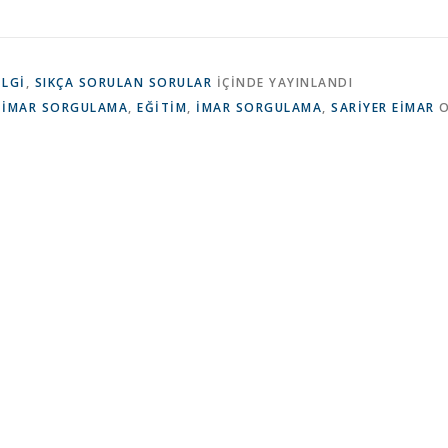
ILGI
,
SIKÇA SORULAN SORULAR
IÇINDE YAYINLANDI
-İMAR SORGULAMA
,
EĞİTİM
,
İMAR SORGULAMA
,
SARİYER EİMAR
O