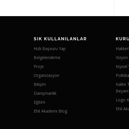
SIK KULLANILANLAR
KUR
Hızlı Başvuru Yap
Hakkım
Belgelendirme
Vizyon
Proje
Kişisel
Organizasyon
Politik
Bilişim
Kalite 
Beyanı
Danışmanlık
Logo K
Eğitim
Ehil Ak
Ehil Akademi Blog