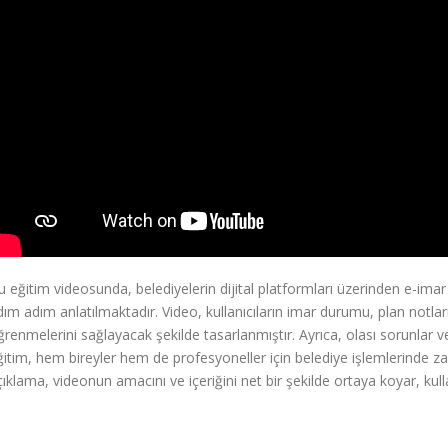
u eğitim videosunda, belediyelerin dijital platformları üzerinden e-imar 
dım adım anlatılmaktadır. Video, kullanıcıların imar durumu, plan notları v
ğrenmelerini sağlayacak şekilde tasarlanmıştır. Ayrıca, olası sorunlar v
ğitim, hem bireyler hem de profesyoneller için belediye işlemlerinde
çıklama, videonun amacını ve içeriğini net bir şekilde ortaya koyar, kulla