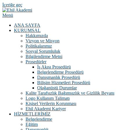
İçeriğe geç
Menü
ANA SAYFA
KURUMSAL
Hakkımızda
Vizyon ve Misyon
Politikalarımız
Sosyal Sorumluluk
Bilgilendirme Metni
Prosedürler
İş Akışı Prosedürü
Belgelendirme Prosedürü
Danışmanlık Prosedürü
Bilişim Hizmetleri Prosedürü
Olağanüstü Durumlar
Kalite Tarafsızlık Bağımsızlık ve Gizlilik Beyanı
Logo Kullanım Talimatı
Kişisel Verilerin Korunması
Ehil Akademi Kariyer
HİZMETLERİMİZ
Belgelendirme
Eğitim
Danışmanlık