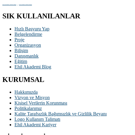
Şanlıurfa Mesleki Yeterlilik Belgesi
Şırnak Mesleki Yeterlilik Belgesi
Şefaatli
SIK KULLANILANLAR
Hızlı Başvuru Yap
Belgelendirme
Proje
Organizasyon
Bilişim
Danışmanlık
Eğitim
Ehil Akademi Blog
KURUMSAL
Hakkımızda
Vizyon ve Misyon
Kişisel Verilerin Korunması
Politikalarımız
Kalite Tarafsızlık Bağımsızlık ve Gizlilik Beyanı
Logo Kullanım Talimatı
Ehil Akademi Kariyer