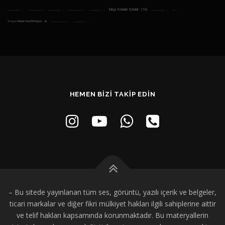
Sıkça Sorulan Sorular
(14)
Muş Mesleki Yeterlilik Belgesi
(3)
Nevşehir Mesleki Yeterlilik Belgesi
(3)
Ordu Mesleki Yeterlilik Belgesi
(3)
Osmaniye Mesleki Yeterlilik Belgesi
(3)
Rize Mesleki Yeterlilik Belgesi
(3)
Tunceli Mesleki Yeterlilik Belgesi
(3)
Yozgat
(3)
Yozgat Mesleki Yeterlilik Belgesi
(8)
Zonguldak Mesleki Yeterlilik Belgesi
(3)
İzmir Mesleki Yeterlilik Belgesi
(3)
HEMEN BİZİ TAKİP EDİN
–
Bu sitede yayınlanan tüm ses, görüntü, yazılı içerik ve belgeler,
ticari markalar ve diğer fikri mülkiyet hakları ilgili sahiplerine aittir
ve telif hakları kapsamında korunmaktadır. Bu materyallerin