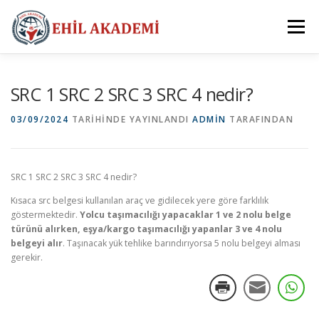
İçeriğe
geç
Menü
ANA SAYFA
KURUMSAL
HİZMETLERİMİZ
SRC 1 SRC 2 SRC 3 SRC 4 nedir?
03/09/2024
TARIHINDE YAYINLANDI
ADMIN
TARAFINDAN
BILGI BANKASI
İLETIŞIM
SRC 1 SRC 2 SRC 3 SRC 4 nedir?
Kısaca src belgesi kullanılan araç ve gidilecek yere göre farklılık
göstermektedir.
Yolcu taşımacılığı yapacaklar 1 ve 2 nolu belge
türünü alırken, eşya/kargo taşımacılığı yapanlar 3 ve 4 nolu
belgeyi alır
. Taşınacak yük tehlike barındırıyorsa 5 nolu belgeyi alması
gerekir.