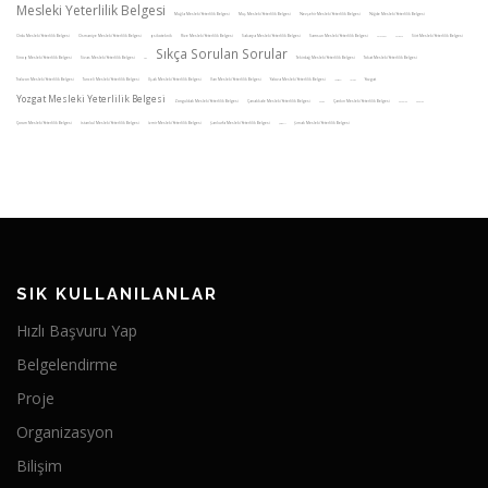
Mesleki Yeterlilik Belgesi
Muğla Mesleki Yeterlilik Belgesi
Muş Mesleki Yeterlilik Belgesi
Nevşehir Mesleki Yeterlilik Belgesi
Niğde Mesleki Yeterlilik Belgesi
Ordu Mesleki Yeterlilik Belgesi
Osmaniye Mesleki Yeterlilik Belgesi
psikoteknik
Rize Mesleki Yeterlilik Belgesi
Sakarya Mesleki Yeterlilik Belgesi
Samsun Mesleki Yeterlilik Belgesi
Siirt Mesleki Yeterlilik Belgesi
Saraykent
Sarıkaya
Sıkça Sorulan Sorular
Sinop Mesleki Yeterlilik Belgesi
Sivas Mesleki Yeterlilik Belgesi
Tekirdağ Mesleki Yeterlilik Belgesi
Tokat Mesleki Yeterlilik Belgesi
SRC
Trabzon Mesleki Yeterlilik Belgesi
Tunceli Mesleki Yeterlilik Belgesi
Uşak Mesleki Yeterlilik Belgesi
Van Mesleki Yeterlilik Belgesi
Yalova Mesleki Yeterlilik Belgesi
Yozgat
Yenifakılı
Yerköy
Yozgat Mesleki Yeterlilik Belgesi
Zonguldak Mesleki Yeterlilik Belgesi
Çanakkale Mesleki Yeterlilik Belgesi
Çankırı Mesleki Yeterlilik Belgesi
Çandır
Çayıralan
Çekerek
Çorum Mesleki Yeterlilik Belgesi
İstanbul Mesleki Yeterlilik Belgesi
İzmir Mesleki Yeterlilik Belgesi
Şanlıurfa Mesleki Yeterlilik Belgesi
Şırnak Mesleki Yeterlilik Belgesi
Şefaatli
SIK KULLANILANLAR
Hızlı Başvuru Yap
Belgelendirme
Proje
Organizasyon
Bilişim