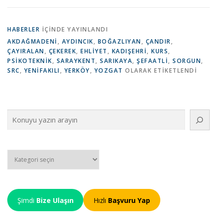
HABERLER
IÇINDE YAYINLANDI
AKDAĞMADENI
,
AYDINCIK
,
BOĞAZLIYAN
,
ÇANDIR
,
ÇAYIRALAN
,
ÇEKEREK
,
EHLIYET
,
KADIŞEHRI
,
KURS
,
PSIKOTEKNIK
,
SARAYKENT
,
SARIKAYA
,
ŞEFAATLI
,
SORGUN
,
SRC
,
YENIFAKILI
,
YERKÖY
,
YOZGAT
OLARAK ETIKETLENDI
Ara
Kategoriler
Şimdi
Bize Ulaşın
Hızlı
Başvuru Yap